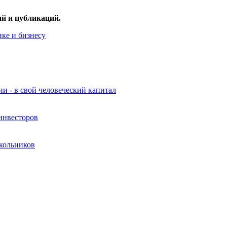
ий и публикаций.
ке и бизнесу
и - в свой человеческий капитал
инвесторов
кольников