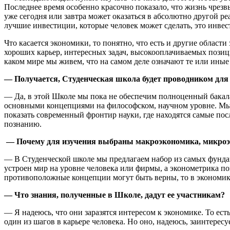
Последнее время особенно красочно показало, что жизнь чрезвы
уже сегодня или завтра может оказаться в абсолютно другой ре
лучшие инвестиции, которые человек может сделать, это инве
Что касается экономики, то понятно, что есть и другие облас
хороших карьер, интересных задач, высокооплачиваемых позици
каком мире мы живем, что на самом деле означают те или ины
— Получается, Студенческая школа будет проводником для
— Да, в этой Школе мы пока не обеспечим полноценный бакалав
основными концепциями на философском, научном уровне. Мы н
показать современный фронтир науки, где находятся самые пос
познанию.
— Почему для изучения выбраны макроэкономика, микроэ
— В Студенческой школе мы предлагаем набор из самых фундам
устроен мир на уровне человека или фирмы, а эконометрика по
противоположные концепции могут быть верны, то в экономике
— Что знания, полученные в Школе, дадут ее участникам?
— Я надеюсь, что они заразятся интересом к экономике. То ест
один из шагов в карьере человека. Но оно, надеюсь, заинтерес