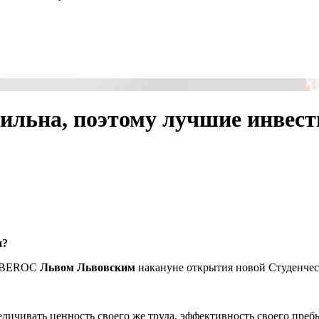
ильна, поэтому лучшие инвести
и?
ом BEROC
Львом Львовским
накануне открытия новой Студенче
ичивать ценность своего же труда, эффективность своего пребы