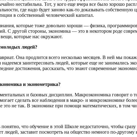
чайно нестабильна. Тот, у кого еще вчера все было хорошо расп
альности, где надо будет заново как-то доказывать собственную
стиции в собственный человеческий капитал.
ти знания, которые тоже довольно хороши — физика, программир
й. С другой стороны, экономика — это в некотором роде соврем
е вещи, которые нас окружают.
 молодых людей?
риат. Она продлится всего несколько месяцев. В ней мы покажем
адеемся заинтересовать людей, которые еще не занимались экон
ледние достижения, рассказать, что знают современные экономис
кономика и эконометрика?
ентальных и базовых дисциплин. Макроэкономика говорит о том,
могает сделать все наблюдения в макро- и микроэкономике боле
 это не так. В экономике при помощи математических, в том чи
ь понятно, что обучение в этой Школе недостаточно, чтобы сразу
ует людей, заставит посмотреть на общество немного по-другому 