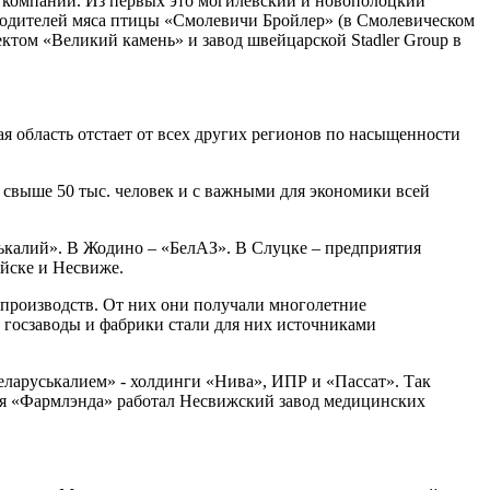
 компании. Из первых это могилевский и новополоцкий
водителей мяса птицы «Смолевичи Бройлер» (в Смолевическом
ктом «Великий камень» и завод швейцарской Stadler Group в
ая область отстает от всех других регионов по насыщенности
 свыше 50 тыс. человек и с важными для экономики всей
ькалий». В Жодино – «БелАЗ». В Слуцке – предприятия
йске и Несвиже.
производств. От них они получали многолетние
 госзаводы и фабрики стали для них источниками
ларуськалием» - холдинги «Нива», ИПР и «Пассат». Так
ия «Фармлэнда» работал Несвижский завод медицинских