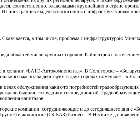
 бизнесмены из других регионов Беларуси, а также зарубежные
еся, соответственно, владельцами крупнейших в стране произ
. Из иностранцев выделяются китайцы с инфраструктурным прое
. Сказывается, в том числе, проблема с инфраструктурой: Минск
еди областей число крупных городов. Райцентров с населением
е в холдинг «БАТЭ-Автокомпоненты». В Солигорске – «Беларус
льного масштаба действуют в двух городах поменьше – в Лого
в целях обслуживания каких-то потребностей градообразующих 
учреждали бывшие сотрудники госпредприятий. Градообразующие
акопления капиталов.
орские компании, сотрудничающие и до сегодняшнего дня с «Бе
Групп») и жодинские (ГК БАЗ) бизнесы. В Несвиже до появлен