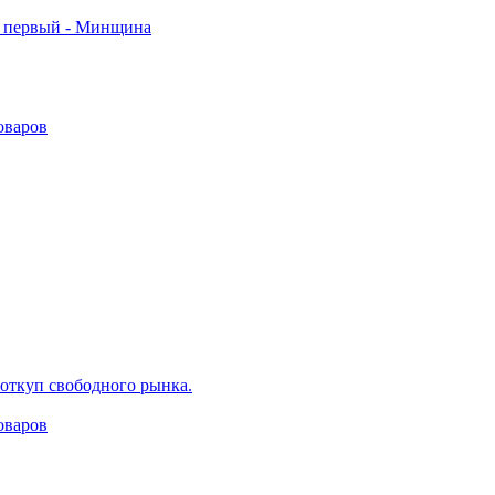
ск первый - Минщина
оваров
 откуп свободного рынка.
оваров