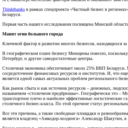
Thinkthanks
в рамках спецпроекта «Частный бизнес в регионах»
Беларуси.
Первая часть нашего исследования посвящена Минской област
Манят огни большого города
Ключевой фактор в развитии многих бизнесов, находящихся за
В географическом плане бизнесу Минщины повезло, поскольку 
Петербург, и другие самодостаточные центры.
Столичная экономика обеспечивает около 25% ВВП Беларуси. 
сосредоточение финансовых ресурсов и институтов. И, что еще
является одной самых актуальных проблем регионального биз
Как рынок сбыта и как источник ресурсов – денежных, людских
называемом «столичном предбрюшье». Географически это – Ми
транспортное плечо и наиболее эффективные логистические с
столичного бизнес-класса. По этой причине статус региональ
Все эти причины, а также свободные площадки и разнообразн
является владелец «Амкодор-холдинга» Александр Шакутин, в