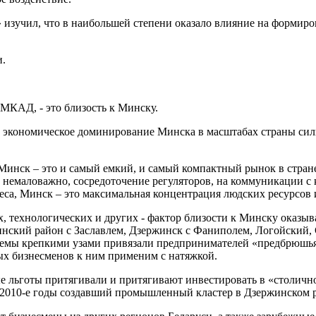
 изучил, что в наибольшей степени оказало влияние на формиров
и.
 МКАД, - это близость к Минску.
экономическое доминирование Минска в масштабах страны сильн
Минск – это и самый емкий, и самый компактный рынок в стране
 немаловажно, сосредоточение регуляторов, на коммуникации с 
неса, Минск – это максимальная концентрация людских ресурсо
, технологических и других - фактор близости к Минску оказыв
нский район с Заславлем, Дзержинск с Фаниполем, Логойский,
хемы крепкими узами привязали предпринимателей «предбрюшья»
ных бизнесменов к ним применим с натяжкой.
ые льготы притягивали и притягивают инвестировать в «столич
 2010-е годы создавший промышленный кластер в Дзержинском 