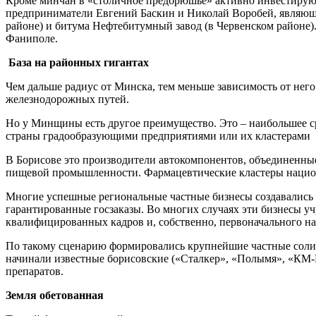
Кроме минчан в «столичное предбрюшье» активно инвестируют
предприниматели Евгений Баскин и Николай Воробей, являющи
районе) и битума Нефтебитумный завод (в Червенском районе)
Фаниполе.
База на районных гигантах
Чем дальше радиус от Минска, тем меньше зависимость от него
железнодорожных путей.
Но у Минщины есть другое преимущество. Это – наибольшее ср
страны градообразующими предприятиями или их кластерами
В Борисове это производители автокомпонентов, объединенны
пищевой промышленности. Фармацевтические кластеры национа
Многие успешные региональные частные бизнесы создавались 
гарантированные госзаказы. Во многих случаях эти бизнесы 
квалифицированных кадров и, собственно, первоначального н
По такому сценарию формировались крупнейшие частные солиг
начинали известные борисовские («Сталкер», «Полымя», «КМ-
препаратов.
Земля обетованная