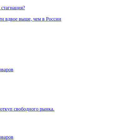
 стагнация?
и вдвое выше, чем в России
оваров
 откуп свободного рынка.
оваров