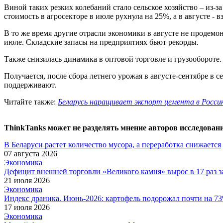
Виной таких резких колебаний стало сельское хозяйство – из-з
стоимость в агросекторе в июле рухнула на 25%, а в августе - в
В то же время другие отрасли экономики в августе не продем
июле. Складские запасы на предприятиях бьют рекорды.
Также снизилась динамика в оптовой торговле и грузообороте. 
Получается, после сбора летнего урожая в августе-сентябре в с
поддерживают.
Читайте также:
Беларусь наращивает экспорт цемента в Росси
ThinkTanks может не разделять мнение авторов исследован
В Беларуси растет количество мусора, а переработка снижается
07 августа 2026
Экономика
Дефицит внешней торговли «Великого камня» вырос в 17 раз за
21 июля 2026
Экономика
Индекс драника. Июнь-2026: картофель подорожал почти на 73
17 июля 2026
Экономика