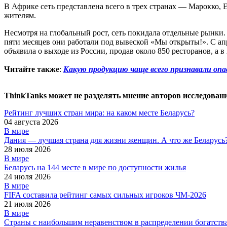
В Африке сеть представлена всего в трех странах — Марокко, 
жителям.
Несмотря на глобальный рост, сеть покидала отдельные рынки.
пяти месяцев они работали под вывеской «Мы открыты!». С ап
объявила о выходе из России, продав около 850 ресторанов, а 
Читайте также
:
Какую продукцию чаще всего признавали опа
ThinkTanks может не разделять мнение авторов исследован
Рейтинг лучших стран мира: на каком месте Беларусь?
04 августа 2026
В мире
Дания — лучшая страна для жизни женщин. А что же Беларусь
28 июля 2026
В мире
Беларусь на 144 месте в мире по доступности жилья
24 июля 2026
В мире
FIFA составила рейтинг самых сильных игроков ЧМ-2026
21 июля 2026
В мире
Страны с наибольшим неравенством в распределении богатств