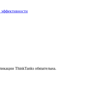
й эффективности
икации ThinkTanks обязательна.