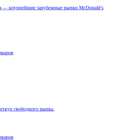
ия — крупнейшие зарубежные рынки McDonald’s
оваров
 откуп свободного рынка.
оваров