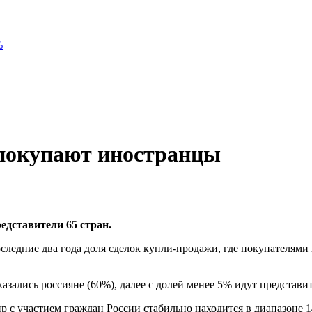
%
 покупают иностранцы
едставители 65 стран.
следние два года доля сделок купли-продажи, где покупателями
азались россияне (60%), далее с долей менее 5% идут представ
р с участием граждан России стабильно находится в диапазоне 14