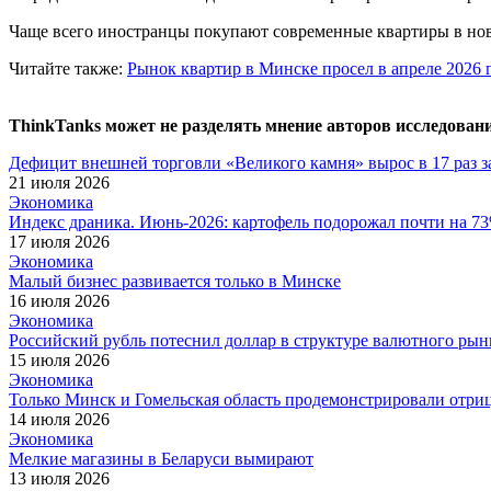
Чаще всего иностранцы покупают современные квартиры в нов
Читайте также:
Рынок квартир в Минске просел в апреле 2026 
ThinkTanks может не разделять мнение авторов исследован
Дефицит внешней торговли «Великого камня» вырос в 17 раз за
21 июля 2026
Экономика
Индекс драника. Июнь-2026: картофель подорожал почти на 73
17 июля 2026
Экономика
Малый бизнес развивается только в Минске
16 июля 2026
Экономика
Российский рубль потеснил доллар в структуре валютного рын
15 июля 2026
Экономика
Только Минск и Гомельская область продемонстрировали отри
14 июля 2026
Экономика
Мелкие магазины в Беларуси вымирают
13 июля 2026