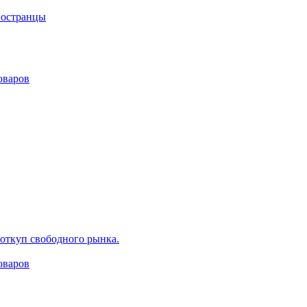
ностранцы
оваров
 откуп свободного рынка.
оваров