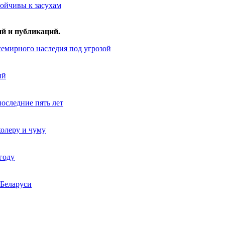
тойчивы к засухам
ий и публикаций.
семирного наследия под угрозой
ий
последние пять лет
холеру и чуму
году
 Беларуси