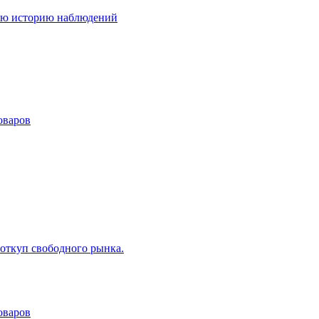
всю историю наблюдений
оваров
 откуп свободного рынка.
оваров