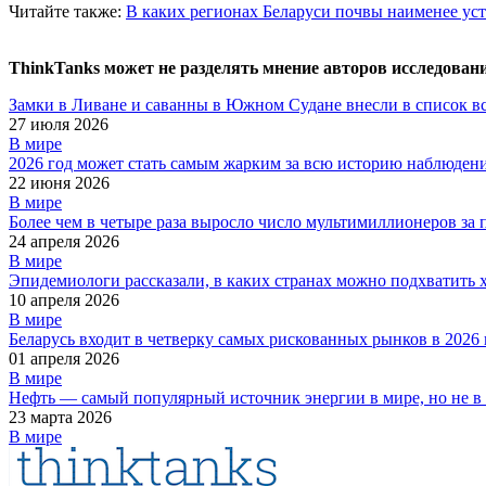
Читайте также:
В каких регионах Беларуси почвы наименее ус
ThinkTanks может не разделять мнение авторов исследован
Замки в Ливане и саванны в Южном Судане внесли в список в
27 июля 2026
В мире
2026 год может стать самым жарким за всю историю наблюден
22 июня 2026
В мире
Более чем в четыре раза выросло число мультимиллионеров за 
24 апреля 2026
В мире
Эпидемиологи рассказали, в каких странах можно подхватить 
10 апреля 2026
В мире
Беларусь входит в четверку самых рискованных рынков в 2026 
01 апреля 2026
В мире
Нефть — самый популярный источник энергии в мире, но не в
23 марта 2026
В мире