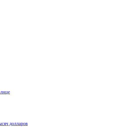
олнце
ысяч долларов