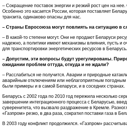
– Сокращение поставок энергии и резкий рост цен на нее.
Особенно это касается России, которая поставляет Белару
транзита, одинаково опасны для нас.
– Страны Евросоюза могут повлиять на ситуацию в с
– В какой-то степени могут. Они не продают Беларуси ресу
надежно, а политики имеют механизмы влияния, пусть и 
для транспортировки энергетических ресурсов в Беларусь
– Допустим, эти вопросы будут урегулированы. Прир
ожидании проблем оттуда, откуда и не ждали?
– Расслабиться не получится. Аварии и природные катакл
аварийным отключениям или неблагоприятным погодным ус
были примеры и в самой Беларуси, и в соседних странах.
Беларусь с 2002 года по 2010 год пережила несколько сер
завершении интеграционного процесса с Беларусью, введ
суверенитета, что вызвало раздражение в Кремле. Разно
«Газпром» резко, в два раза, сократил поставки газа в Б
В 2003 году конфликт продолжился. «Газпром» рассчитыва