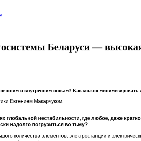
а
госистемы Беларуси — высока
 внешним и внутренним шокам? Как можно минимизировать и
тики Евгением Макарчуком.
виях глобальной нестабильности, где любое, даже крат
ски надолго погрузиться во тьму?
ьшого количества элементов: электростанции и электрически