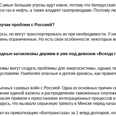
 Самые большие угрозы идут извне, потому что белорусская
си газ и нефть, а также владеет газопроводами. Поэтому л
лучае проблем с Россией?
рсы, но могут транспортировать их при необходимости. У ни
очень ограниченные. Но есть свои особенности: некоторые
.
одные катаклизмы держим в уме под девизом «Всегда г
измы могут создать проблемы для энергосистемы, однако т
ловиям. Наиболее опасные и долгие кризисы, как правило
ьезных газовых войн с Россией. Одна из основных причин с
ении единой валюты и распределении таможенных платежей
гласия привели к приостановке интеграционных процессов 
еларусь, что вызвало серьезную тревогу в Минске перед нач
л на приватизацию «Белтрансгаза» за 1 млрд долларов, но