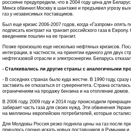
россияне предупредили, что в 2004 году цена для Беларуси
Минск обвинил Москву в шантаже и предъявил угрозу выхо
газ у независимых поставщиков.
Был еще кризис 2006-2007 годов, когда «Газпром» опять п
подписать контракт на транзит российского газа в Европу
введением пошлин на ее транзит.
Позже произошло еще несколько нефтяных кризисов. Послед
интеграции, в частности, на принятии единого для двух с
нефтегазовой отрасли и электроэнергии. Беларусь отказал
- Сталкивались ли другие страны с аналогичными п
- В соседних странах было куда жестче. В 1990 году, сраз
заставить ее отказаться от суверенитета. Страна остала
ограничениям на продажу бензина и на отопление домов.
В 2006 году, 2009 году и 2014 году происходили прекраще
забирает часть газа для своих нужд. Эти обвинения Украи
на миллионы европейских потребителей, которые остались
Для Молдовы Россия резко подняла цены на газ после при
пришлось срочно искать новых поставщиков в Румынии и 