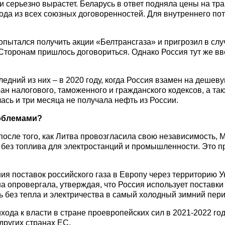
 серьезно вырастет. Беларусь в ответ подняла цены на тран
да из всех союзных договоренностей. Для внутреннего пот
опытался получить акции «Белтрансгаза» и пригрозил в случ
. Сторонам пришлось договориться. Однако Россия тут же в
ний из них – в 2020 году, когда Россия взамен на дешевую
тран налогового, таможенного и гражданского кодексов, а т
ась и три месяца не получала нефть из России.
роблемами?
у после того, как Литва провозгласила свою независимость, 
сь без топлива для электростанций и промышленности. Это 
ния поставок российского газа в Европу через территорию 
на опровергала, утверждая, что Россия использует поставки
 без тепла и электричества в самый холодный зимний пери
хода к власти в стране проевропейских сил в 2021-2022 го
других странах ЕС.