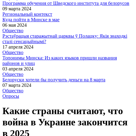
Программа обучения от Шведского института для белорусов
09 марта 2024
Региональный контекст
Куда пойти в Минске в мае
06 мая 2024
Общество
Рэстаўрацыя старажытнай царквы ў Полацку: Якія знаходкі
сталі сенсацыйнымі?
17 апреля 2024
Общество
Топонимы Минска: Из каких языков пришли названия
районов и улиц
03 апреля 2024
Общество
Белоруски хотели бы получить деньги на 8 марта
07 марта 2024
Общество
Опросы
Какие страны считают, что
война в Украине закончится
в 2025