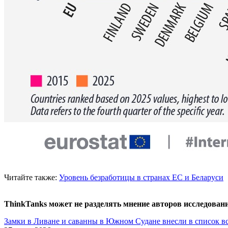
Читайте также:
Уровень безработицы в странах ЕС и Беларуси
ThinkTanks может не разделять мнение авторов исследован
Замки в Ливане и саванны в Южном Судане внесли в список в