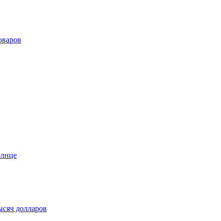
оваров
олнце
ысяч долларов