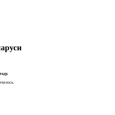
ларуси
году.
ичилось.