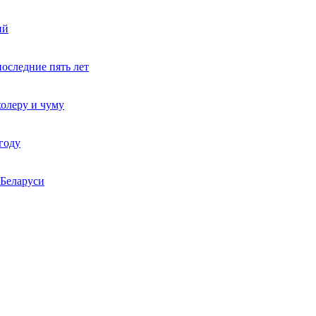
ий
последние пять лет
холеру и чуму
году
 Беларуси