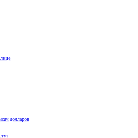
олнце
ысяч долларов
стут