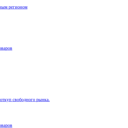
дным регионом
оваров
 откуп свободного рынка.
оваров